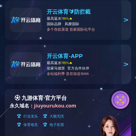
2026-01-02
乐鱼·体育关于评选2025年度“新东方青年学者”奖项的通知
2025-11-18
2025级乐鱼·体育推荐优秀应届本科毕业生免试攻读研究生工作评价办
法（暂行）
2025-11-10
乐鱼·体育2026招生年度研究生报考指南
2025-10-22
乐鱼·体育2026年“申请-考核制”博士研究生招生说明
2025-10-16
李淑教授讣告
2025-10-13
关于2025-2026学年度第一学期人文学部博士研究生延长期资助申请的
通知