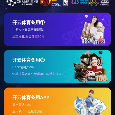
2025年暑假乐鱼·体育带值班表
2025-06-30
关于2025-2026学年度乐鱼·体育研究生闳材奖学金评审工作的通知
2025-06-24
关于2025-2026学年度乐鱼·体育研究生科学实践创新奖评审工作的通知
2025-06-24
关于2025-2026学年度乐鱼·体育专项学业奖学金评定工作的通知
2025-06-24
上一页
下一页
北大主页
相关机构
联系我们
版权所有 © 乐鱼·体育 地址：北京市海淀区颐和园路5号北京大学