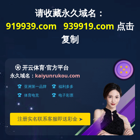
通知公告
关于设立2025年度院领导班子民主生活会征求意见箱的通告
2026-01-16
2026年乐鱼·体育博士生招生“申请-考核制”复试名单
2026-01-21
乐鱼·体育2026年寒假和春节带值班表
2026-01-08
万宁老师讣告