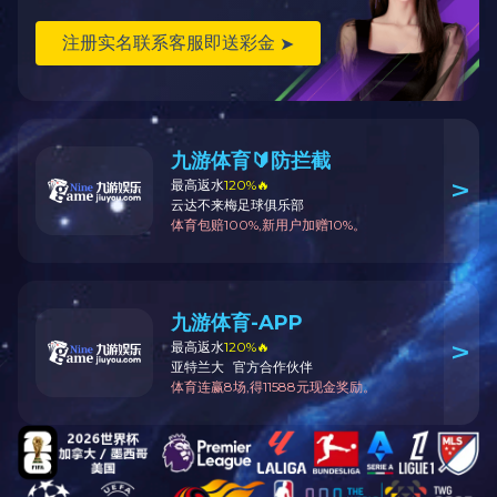
2025-10-09
2025年国庆节中秋节假期乐鱼·体育带值班表
2025-09-25
乐鱼·体育2026年推荐免试研究生复试通知及复试名单
2025-09-11
乐鱼·体育关于接收2026年推荐免试研究生的说明
2025-09-01
陈嘉厚先生讣告
2025-07-25
马文韬先生讣告
2025-07-20
乐鱼·体育关于调整2026年全国硕士研究生招生考试初试科目的公告
2025-07-02